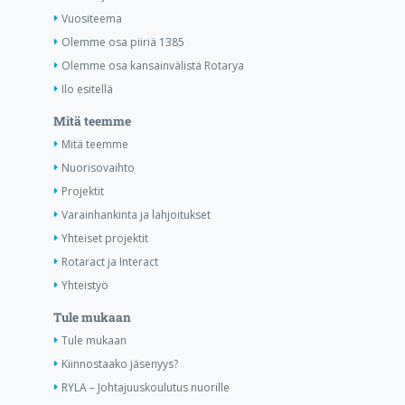
Vuositeema
Olemme osa piiriä 1385
Olemme osa kansainvälistä Rotarya
Ilo esitellä
Mitä teemme
Mitä teemme
Nuorisovaihto
Projektit
Varainhankinta ja lahjoitukset
Yhteiset projektit
Rotaract ja Interact
Yhteistyö
Tule mukaan
Tule mukaan
Kiinnostaako jäsenyys?
RYLA – Johtajuuskoulutus nuorille