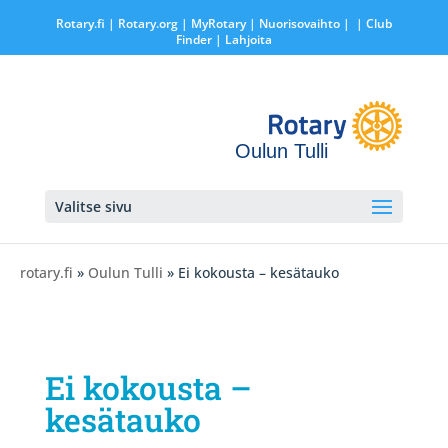
Rotary.fi
|
Rotary.org
|
MyRotary |
Nuorisovaihto
|
| Club
Finder
| Lahjoita
Oulun Tulli
Valitse sivu
rotary.fi
»
Oulun Tulli
» Ei kokousta – kesätauko
Ei kokousta –
kesätauko