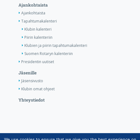
Ajankohtaista
Ajankohtaista
Tapahtumakalenteri
Klubin kalenteri
Piirin kalenteriin
Klubien ja piirin tapahtumakalenteri
Suomen Rotaryn kalenteriin
Presidentin uutiset
Jäsenille
Jäsensivusto
Klubin omat ohjeet
Yhteystiedot
We use cookies to ensure that we give you the best experience on
Copyright © Suomen Rotarypalvelu ry 2026 |