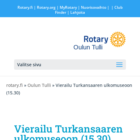
Rotary.fi
|
Rotary.org
|
MyRotary |
Nuorisovaihto
|
| Club
Finder
| Lahjoita
Oulun Tulli
Valitse sivu
rotary.fi
»
Oulun Tulli
» Vierailu Turkansaaren ulkomuseoon
(15.30)
Vierailu Turkansaaren
ulkomuseoon (15.30)