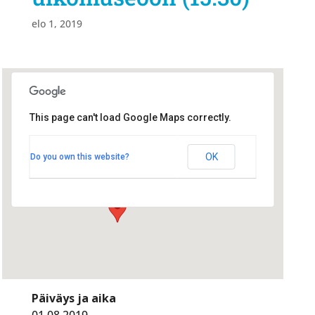
elo 1, 2019
This page can't load Google Maps correctly.
Turkansaaren ulkomuseo
Turkansaaren ulkomuseo
OK
Do you own this website?
Turkansaarentie 165 - oulu
Tapahtumat
Päiväys ja aika
01.08.2019