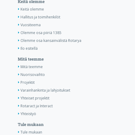
Keitä olemme
Keitä olemme
Hallitus ja toimihenkilöt
Vuositeema
Olemme osa piiriä 1385
Olemme osa kansainvälistä Rotarya
Ilo esitellä
Mitä teemme
Mitä teemme
Nuorisovaihto
Projektit
Varainhankinta ja lahjoitukset
Yhteiset projektit
Rotaract ja Interact
Yhteistyö
Tule mukaan
Tule mukaan