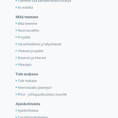
Olemme osa kansainvälistä Rotarya
Ilo esitellä
Mitä teemme
Mitä teemme
Nuorisovaihto
Projektit
Varainhankinta ja lahjoitukset
Yhteiset projektit
Rotaract ja Interact
Yhteistyö
Tule mukaan
Tule mukaan
Kiinnostaako jäsenyys?
RYLA – Johtajuuskoulutus nuorille
Ajankohtaista
Ajankohtaista
Tapahtumakalenteri