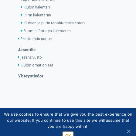
Klubin kalenteri
Piirin kalenteriin
Klubien ja piirin tapahtumakalenteri
Suomen Rotaryn kalenteriin
Presidentin uutiset
Jäsenille
Jäsensivusto
Klubin omat ohjeet
Yhteystiedot
We use cookies to ensure that we give you the best experience on
Copyright © Suomen Rotarypalvelu ry 2026 |
our website. If you continue to use this site we will assume that
Jäsentietojärjestelmän tietosuojaseloste
|
Henkilötietojen
you are happy with it.
käsittely Rotarytoiminnassa
OK