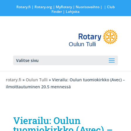
Rotary.fi
|
Rotary.org
|
MyRotary |
Nuorisovaihto
|
| Club
Finder
| Lahjoita
Oulun Tulli
Valitse sivu
rotary.fi
»
Oulun Tulli
» Vierailu: Oulun tuomiokirkko (Avec) –
ilmoittautuminen 20.5 mennessä
Vierailu: Oulun
tuomiokirkko (Avec) –