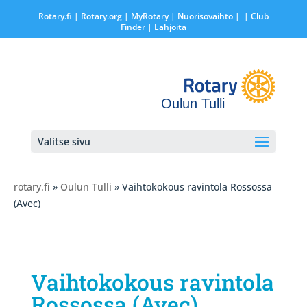
Rotary.fi
|
Rotary.org
|
MyRotary |
Nuorisovaihto
|
| Club
Finder
| Lahjoita
Oulun Tulli
Valitse sivu
rotary.fi
»
Oulun Tulli
» Vaihtokokous ravintola Rossossa
(Avec)
Vaihtokokous ravintola
Rossossa (Avec)