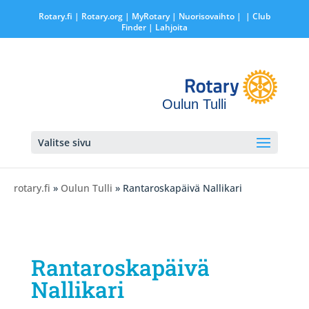
Rotary.fi
|
Rotary.org
|
MyRotary |
Nuorisovaihto
|
| Club
Finder
| Lahjoita
Oulun Tulli
Valitse sivu
rotary.fi
»
Oulun Tulli
» Rantaroskapäivä Nallikari
Rantaroskapäivä
Nallikari