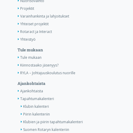
Nuorisovaihto
Projektit
Varainhankinta ja lahjoitukset
Yhteiset projektit
Rotaract ja Interact
Yhteistyö
Tule mukaan
Tule mukaan
Kiinnostaako jäsenyys?
RYLA – Johtajuuskoulutus nuorille
Ajankohtaista
Ajankohtaista
Tapahtumakalenteri
Klubin kalenteri
Piirin kalenteriin
Klubien ja piirin tapahtumakalenteri
Suomen Rotaryn kalenteriin