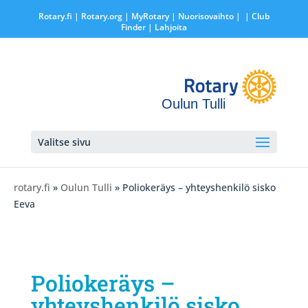
Rotary.fi
|
Rotary.org
|
MyRotary |
Nuorisovaihto
|
| Club
Finder
| Lahjoita
Oulun Tulli
Valitse sivu
rotary.fi
»
Oulun Tulli
» Poliokeräys – yhteyshenkilö sisko
Eeva
Poliokeräys –
yhteyshenkilö sisko