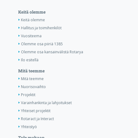
Keitä olemme
Keitä olemme
Hallitus ja toimihenkilöt
Vuositeema
Olemme osa piiriä 1385
Olemme osa kansainvälistä Rotarya
Ilo esitellä
Mitä teemme
Mitä teemme
Nuorisovaihto
Projektit
Varainhankinta ja lahjoitukset
Yhteiset projektit
Rotaract ja Interact
Yhteistyö
Tule mukaan