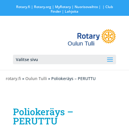
Rotary.fi
|
Rotary.org
|
MyRotary |
Nuorisovaihto
|
| Club
Finder
| Lahjoita
Oulun Tulli
Valitse sivu
rotary.fi
»
Oulun Tulli
» Poliokeräys – PERUTTU
Poliokeräys –
PERUTTU