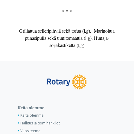
* * *
Grillattua selleripihviä sekä tofua (l,g), Marinoitua
punasipulia sekä uunitomaattia (l,g), Hunaja-
soijakastiketta (l,g)
Keitä olemme
Keitä olemme
Hallitus ja toimihenkilöt
Vuositeema