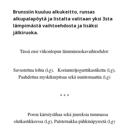
Brunssiin kuuluu alkukeitto, runsas
alkupalapöytä ja listalta valitaan yksi 3sta
lämpimästä vaihtoehdosta ja lisäksi
jälkiruoka.
Tässä ensi viikonlopun lämminruokavaihtoehdot:
Savustettua lohta (l,g), Korianterijogurttikastiketta (l,g),
Paahdettua myskikurpitsaa sekä uunitomaattia (l,g)
* * *
Poron käristyslihaa sekä juureksia tummassa
olutkastikkeessa (l,g), Palsternakka-pähkinäpyreetä (l,g)