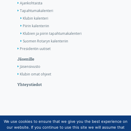
Ajankohtaista
Tapahtumakalenteri
Klubin kalenteri
Piirin kalenteriin
Klubien ja piirin tapahtumakalenteri
Suomen Rotaryn kalenteriin
Presidentin uutiset
Jäsenille
Jäsensivusto
Klubin omat ohjeet
Yhteystiedot
We use cookies to ensure that we give you the best experience on
Copyright © Suomen Rotarypalvelu ry 2026 |
our website. If you continue to use this site we will assume that
Jäsentietojärjestelmän tietosuojaseloste
|
Henkilötietojen