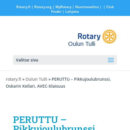
Rotary.fi
|
Rotary.org
|
MyRotary |
Nuorisovaihto
|
| Club
Finder
| Lahjoita
Oulun Tulli
Valitse sivu
rotary.fi
»
Oulun Tulli
» PERUTTU – Pikkujoulubrunssi,
Oskarin Kellari, AVEC-tilaisuus
PERUTTU –
Pikkujoulubrunssi,