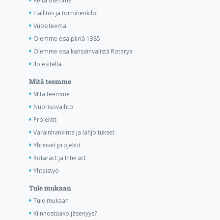
Keitä olemme
Hallitus ja toimihenkilöt
Vuositeema
Olemme osa piiriä 1385
Olemme osa kansainvälistä Rotarya
Ilo esitellä
Mitä teemme
Mitä teemme
Nuorisovaihto
Projektit
Varainhankinta ja lahjoitukset
Yhteiset projektit
Rotaract ja Interact
Yhteistyö
Tule mukaan
Tule mukaan
Kiinnostaako jäsenyys?