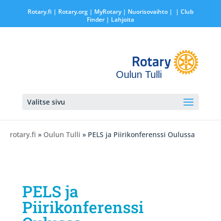
Rotary.fi
|
Rotary.org
|
MyRotary |
Nuorisovaihto
|
| Club
Finder
| Lahjoita
Oulun Tulli
Valitse sivu
rotary.fi
»
Oulun Tulli
» PELS ja Piirikonferenssi Oulussa
PELS ja
Piirikonferenssi