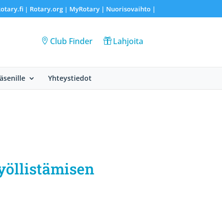
otary.fi
Rotary.org
MyRotary |
Nuorisovaihto
|
|
|
Club Finder
Lahjoita
Jäsenille
Yhteystiedot
työllistämisen