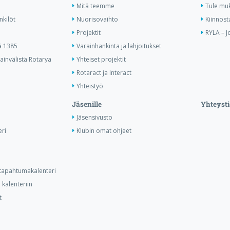
Mitä teemme
Tule mu
nkilöt
Nuorisovaihto
Kiinnost
Projektit
RYLA – J
ä 1385
Varainhankinta ja lahjoitukset
invälistä Rotarya
Yhteiset projektit
Rotaract ja Interact
Yhteistyö
Jäsenille
Yhteysti
Jäsensivusto
ri
Klubin omat ohjeet
n tapahtumakalenteri
kalenteriin
t