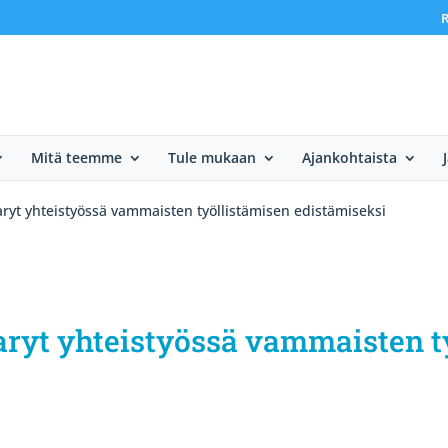
R
Mitä teemme
Tule mukaan
Ajankohtaista
taryt yhteistyössä vammaisten työllistämisen edistämiseksi
otaryt yhteistyössä vammaisten 