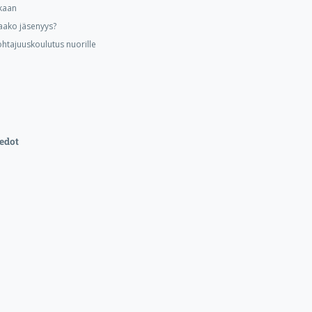
kaan
aako jäsenyys?
ohtajuuskoulutus nuorille
edot