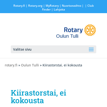
Rotary.fi
|
Rotary.org
|
MyRotary |
Nuorisovaihto
|
| Club
Finder
| Lahjoita
Oulun Tulli
Valitse sivu
rotary.fi
»
Oulun Tulli
» Kiirastorstai, ei kokousta
Kiirastorstai, ei
kokousta