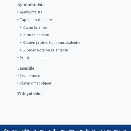
Ajankohtaista
Ajankohtaista
Tapahtumakalenteri
Klubin kalenteri
Piirin kalenteriin
Klubien ja piirin tapahtumakalenteri
Suomen Rotaryn kalenteriin
Presidentin uutiset
Jäsenille
Jäsensivusto
Klubin omat ohjeet
Yhteystiedot
We use cookies to ensure that we give you the best experience on
Copyright © Suomen Rotarypalvelu ry 2026 |