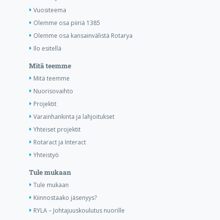
Vuositeema
Olemme osa piiriä 1385
Olemme osa kansainvälistä Rotarya
Ilo esitellä
Mitä teemme
Mitä teemme
Nuorisovaihto
Projektit
Varainhankinta ja lahjoitukset
Yhteiset projektit
Rotaract ja Interact
Yhteistyö
Tule mukaan
Tule mukaan
Kiinnostaako jäsenyys?
RYLA – Johtajuuskoulutus nuorille