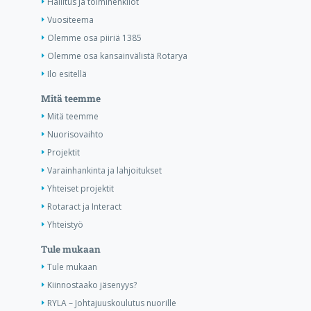
Hallitus ja toimihenkilöt
Vuositeema
Olemme osa piiriä 1385
Olemme osa kansainvälistä Rotarya
Ilo esitellä
Mitä teemme
Mitä teemme
Nuorisovaihto
Projektit
Varainhankinta ja lahjoitukset
Yhteiset projektit
Rotaract ja Interact
Yhteistyö
Tule mukaan
Tule mukaan
Kiinnostaako jäsenyys?
RYLA – Johtajuuskoulutus nuorille