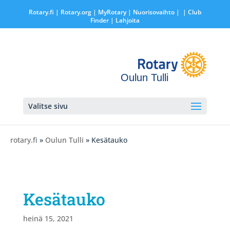
Rotary.fi
|
Rotary.org
|
MyRotary |
Nuorisovaihto
|
| Club
Finder
| Lahjoita
Oulun Tulli
Valitse sivu
rotary.fi
»
Oulun Tulli
» Kesätauko
Kesätauko
heinä 15, 2021