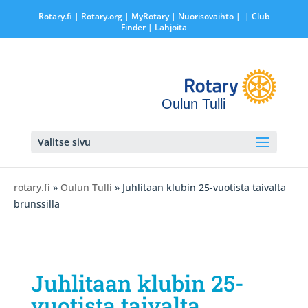
Rotary.fi
|
Rotary.org
|
MyRotary |
Nuorisovaihto
|
| Club
Finder
| Lahjoita
Oulun Tulli
Valitse sivu
rotary.fi
»
Oulun Tulli
» Juhlitaan klubin 25-vuotista taivalta
brunssilla
Juhlitaan klubin 25-
vuotista taivalta