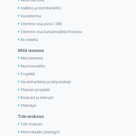
Keitä olemme
Hallitus ja toimihenkilöt
Vuositeema
Olemme osa piiriä 1385
Olemme osa kansainvälistä Rotarya
Ilo esitellä
Mitä teemme
Mitä teemme
Nuorisovaihto
Projektit
Varainhankinta ja lahjoitukset
Yhteiset projektit
Rotaract ja Interact
Yhteistyö
Tule mukaan
Tule mukaan
Kiinnostaako jäsenyys?