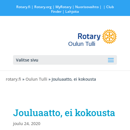
Rotary.fi
|
Rotary.org
|
MyRotary |
Nuorisovaihto
|
| Club
Finder
| Lahjoita
Oulun Tulli
Valitse sivu
rotary.fi
»
Oulun Tulli
» Jouluaatto, ei kokousta
Jouluaatto, ei kokousta
joulu 24, 2020