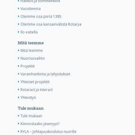
Hallitus ja toimihenkilöt
Vuositeema
Olemme osa piiriä 1385
Olemme osa kansainvälistä Rotarya
Ilo esitellä
Mitä teemme
Mitä teemme
Nuorisovaihto
Projektit
Varainhankinta ja lahjoitukset
Yhteiset projektit
Rotaract ja Interact
Yhteistyö
Tule mukaan
Tule mukaan
Kiinnostaako jäsenyys?
RYLA – Johtajuuskoulutus nuorille