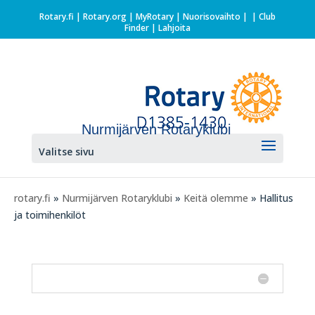
Rotary.fi
|
Rotary.org
|
MyRotary |
Nuorisovaihto
|
| Club
Finder
| Lahjoita
Nurmijärven Rotaryklubi
Valitse sivu
rotary.fi
»
Nurmijärven Rotaryklubi
»
Keitä olemme
» Hallitus
ja toimihenkilöt