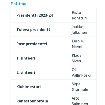
Hallitus
Risto
Presidentti 2023-24
Kontturi
Jaakko
Tuleva presidentti
Julkunen
Eero K.
Past presidentti
Niemi
Klaus
1. sihteeri
Siven
Olli
2. sihteeri
Vallinkoski
Sirpa
K
lubimestari
Granholm
Arto
Rahastonhoitaja
Salminen