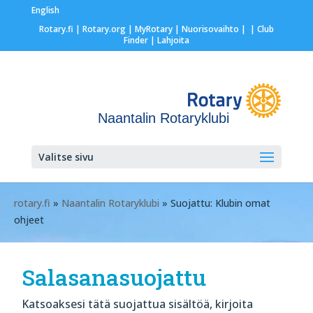
English
Rotary.fi
|
Rotary.org
|
MyRotary |
Nuorisovaihto
|
| Club
Finder
| Lahjoita
Naantalin Rotaryklubi
Valitse sivu
rotary.fi
»
Naantalin Rotaryklubi
» Suojattu: Klubin omat
ohjeet
Salasanasuojattu
Katsoaksesi tätä suojattua sisältöä, kirjoita