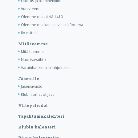
Hallitus ja toimihenkilöt
Vuositeema
Olemme osa piiriä 1410
Olemme osa kansainvälistä Rotarya
Ilo esitellä
Mitä teemme
Mitä teemme
Nuorisovaihto
Varainhankinta ja lahjoitukset
Jäsenille
Jäsensivusto
Klubin omat ohjeet
Yhteystiedot
Tapahtumakalenteri
Klubin kalenteri
Piirin kalenteriin