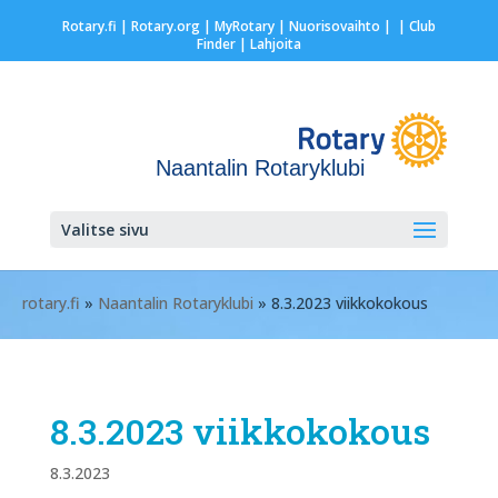
Rotary.fi
|
Rotary.org
|
MyRotary |
Nuorisovaihto
|
| Club
Finder
| Lahjoita
Naantalin Rotaryklubi
Valitse sivu
rotary.fi
»
Naantalin Rotaryklubi
» 8.3.2023 viikkokokous
8.3.2023 viikkokokous
8.3.2023