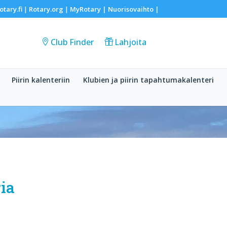
otary.fi
Rotary.org
MyRotary |
Nuorisovaihto
|
|
|
Club Finder
Lahjoita
Piirin kalenteriin
Klubien ja piirin tapahtumakalenteri
ia