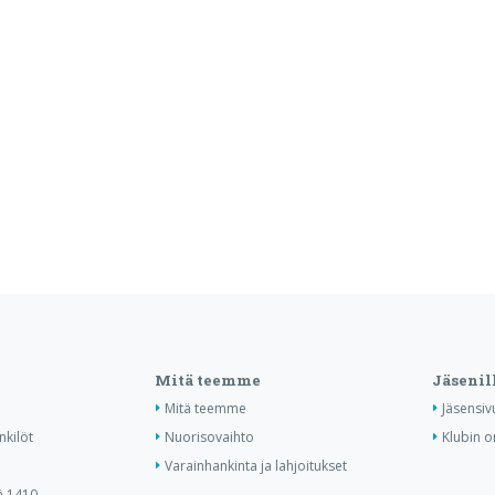
Mitä teemme
Jäsenil
Mitä teemme
Jäsensiv
nkilöt
Nuorisovaihto
Klubin o
Varainhankinta ja lahjoitukset
ä 1410