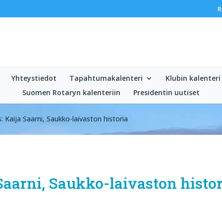
R
Yhteystiedot
Tapahtumakalenteri
Klubin kalenteri
Suomen Rotaryn kalenteriin
Presidentin uutiset
 Kaija Saarni, Saukko-laivaston historia
aarni, Saukko-laivaston histor