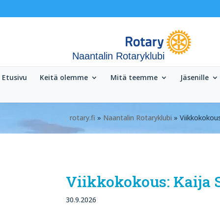
Naantalin Rotaryklubi
Etusivu
Keitä olemme
Mitä teemme
Jäsenille
rotary.fi
»
Naantalin Rotaryklubi
» Viikkokokous:
Viikkokokous: Kaija S
30.9.2026