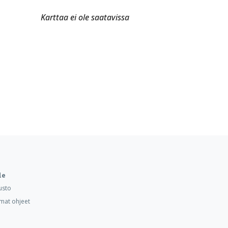
Karttaa ei ole saatavissa
le
usto
mat ohjeet