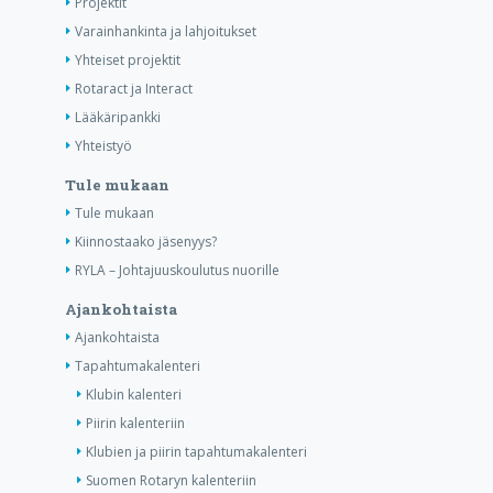
Projektit
Varainhankinta ja lahjoitukset
Yhteiset projektit
Rotaract ja Interact
Lääkäripankki
Yhteistyö
Tule mukaan
Tule mukaan
Kiinnostaako jäsenyys?
RYLA – Johtajuuskoulutus nuorille
Ajankohtaista
Ajankohtaista
Tapahtumakalenteri
Klubin kalenteri
Piirin kalenteriin
Klubien ja piirin tapahtumakalenteri
Suomen Rotaryn kalenteriin