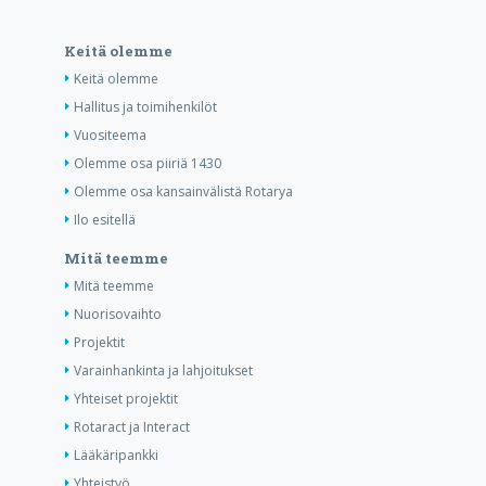
Keitä olemme
Keitä olemme
Hallitus ja toimihenkilöt
Vuositeema
Olemme osa piiriä 1430
Olemme osa kansainvälistä Rotarya
Ilo esitellä
Mitä teemme
Mitä teemme
Nuorisovaihto
Projektit
Varainhankinta ja lahjoitukset
Yhteiset projektit
Rotaract ja Interact
Lääkäripankki
Yhteistyö