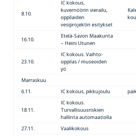
IC kokous,
kuvernöörin vierailu,
Kal
8.10.
oppilaiden
kou
vesiprojektin esitykset
Etelä-Savon Maakunta
16.10.
– Heini Utunen
IC kokous. Vaihto-
23.10.
oppilas / museoiden
yö
Marraskuu
6.11.
IC kokous, pikkujoulu
pai
IC kokous.
18.11.
Turvallisuusriskien
hallinta automaatiolla
27.11.
Vaalikokous