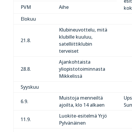
esit
PVM
Aihe
kok
Elokuu
Klubineuvottelu, mitä
klubille kuuluu,
21.8.
satelliittiklubin
terveiset
Ajankohtaista
28.8.
yliopistotoiminnasta
Mikkelissä
Syyskuu
Muistoja menneiltä
Ups
6.9.
ajoilta, klo 14 alkaen
Sun
Luokite-esitelmä Yrjö
11.9.
Pylvänäinen