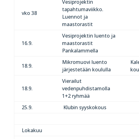
Vesiprojektin
tapahtumaviikko.
vko 38
Luennot ja
maastorastit
Vesiprojektin luento ja
16.9.
maastorastit
Pankalammella
Mikromuovi luento
Kal
18.9.
järjestetään koululla
kou
Vierailut
18.9.
vedenpuhdistamolla
1+2 ryhmää
25.9.
Klubin syyskokous
Lokakuu