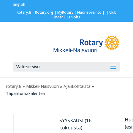
English
Rotary.fi
|
Rotary.org
|
MyRotary |
Nuorisovaihto
|
| Club
Finder
| Lahjoita
Mikkeli-Naisvuori
Valitse sivu
rotary.fi
»
Mikkeli-Naisvuori
»
Ajankohtaista
»
Tapahtumakalenteri
Hu
SYYSKAUSI (16
(es
kokousta)