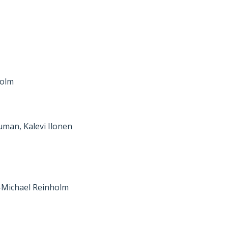
holm
uman, Kalevi Ilonen
n-Michael Reinholm