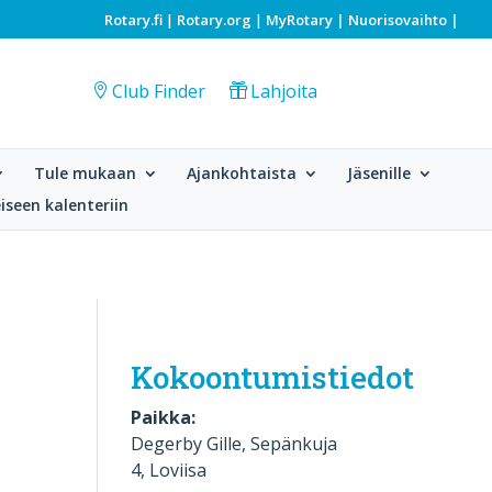
Rotary.fi
Rotary.org
MyRotary |
Nuorisovaihto
|
|
|
Club Finder
Lahjoita
Tule mukaan
Ajankohtaista
Jäsenille
iseen kalenteriin
Kokoontumistiedot
Paikka:
Degerby Gille, Sepänkuja
4, Loviisa