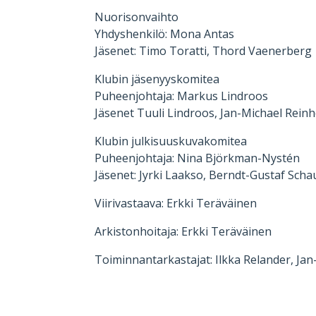
Nuorisonvaihto
Yhdyshenkilö: Mona Antas
Jäsenet: Timo Toratti, Thord Vaenerberg
Klubin jäsenyyskomitea
Puheenjohtaja: Markus Lindroos
Jäsenet Tuuli Lindroos, Jan-Michael Rein
Klubin julkisuuskuvakomitea
Puheenjohtaja: Nina Björkman-Nystén
Jäsenet: Jyrki Laakso, Berndt-Gustaf Scha
Viirivastaava: Erkki Teräväinen
Arkistonhoitaja: Erkki Teräväinen
Toiminnantarkastajat: Ilkka Relander, Ja