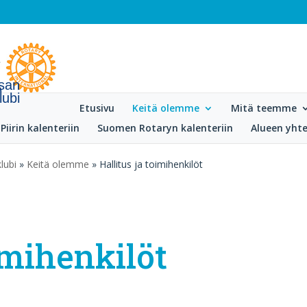
isan
lubi
Etusivu
Keitä olemme
Mitä teemme
Piirin kalenteriin
Suomen Rotaryn kalenteriin
Alueen yhte
lubi
»
Keitä olemme
» Hallitus ja toimihenkilöt
imihenkilöt