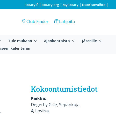
Rotary.fi
Rotary.org
MyRotary |
Nuorisovaihto
|
|
|
Club Finder
Lahjoita
Tule mukaan
Ajankohtaista
Jäsenille
iseen kalenteriin
Kokoontumistiedot
Paikka:
Degerby Gille, Sepänkuja
4, Loviisa
f