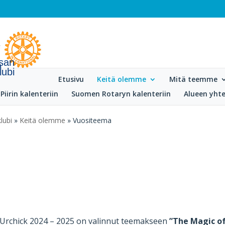
isan
lubi
Etusivu
Keitä olemme
Mitä teemme
Piirin kalenteriin
Suomen Rotaryn kalenteriin
Alueen yhte
lubi
»
Keitä olemme
» Vuositeema
e Urchick 2024 – 2025 on valinnut teemakseen
”The Magic o