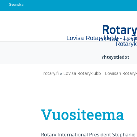
Svenska
Lovisa Rotaryklubb - Lovi
Rotaryk
Yhteystiedot
rotary.fi
»
Lovisa Rotaryklubb - Loviisan Rotaryk
Vuositeema
Rotary International President Stephani