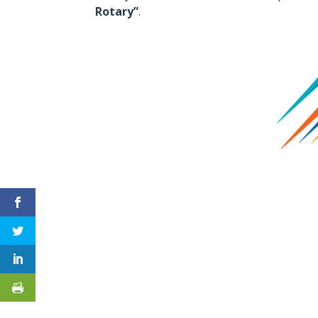
Rotary”
.