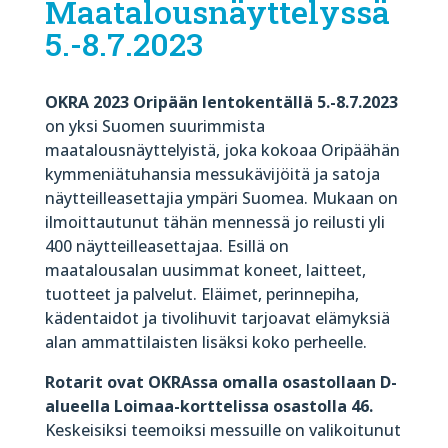
Maatalousnäyttelyssä
5.-8.7.2023
OKRA 2023 Oripään lentokentällä 5.-8.7.2023
on yksi Suomen suurimmista
maatalousnäyttelyistä, joka kokoaa Oripäähän
kymmeniätuhansia messukävijöitä ja satoja
näytteilleasettajia ympäri Suomea. Mukaan on
ilmoittautunut tähän mennessä jo reilusti yli
400 näytteilleasettajaa. Esillä on
maatalousalan uusimmat koneet, laitteet,
tuotteet ja palvelut. Eläimet, perinnepiha,
kädentaidot ja tivolihuvit tarjoavat elämyksiä
alan ammattilaisten lisäksi koko perheelle.
Rotarit ovat OKRAssa omalla osastollaan D-
alueella Loimaa-korttelissa osastolla 46.
Keskeisiksi teemoiksi messuille on valikoitunut