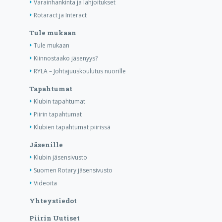
Varainhankinta ja lahjoitukset
Rotaract ja Interact
Tule mukaan
Tule mukaan
Kiinnostaako jäsenyys?
RYLA – Johtajuuskoulutus nuorille
Tapahtumat
Klubin tapahtumat
Piirin tapahtumat
Klubien tapahtumat piirissä
Jäsenille
Klubin jäsensivusto
Suomen Rotary jäsensivusto
Videoita
Yhteystiedot
Piirin Uutiset