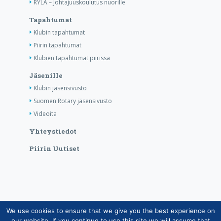
RYLA – Johtajuuskoulutus nuorille
Tapahtumat
Klubin tapahtumat
Piirin tapahtumat
Klubien tapahtumat piirissä
Jäsenille
Klubin jäsensivusto
Suomen Rotary jäsensivusto
Videoita
Yhteystiedot
Piirin Uutiset
We use cookies to ensure that we give you the best experience on
Copyright © Suomen Rotarypalvelu ry 2026 |
our website. If you continue to use this site we will assume that