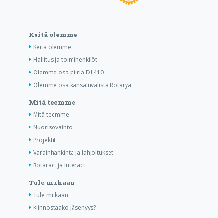
Keitä olemme
Keitä olemme
Hallitus ja toimihenkilöt
Olemme osa piiriä D1410
Olemme osa kansainvälistä Rotarya
Mitä teemme
Mitä teemme
Nuorisovaihto
Projektit
Varainhankinta ja lahjoitukset
Rotaract ja Interact
Tule mukaan
Tule mukaan
Kiinnostaako jäsenyys?