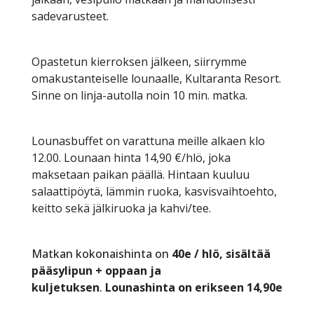
sadevarusteet.
Opastetun kierroksen jälkeen, siirrymme
omakustanteiselle lounaalle, Kultaranta Resort.
Sinne on linja-autolla noin 10 min. matka.
Lounasbuffet on varattuna meille alkaen klo
12.00. Lounaan hinta 14,90 €/hlö, joka
maksetaan paikan päällä. Hintaan kuuluu
salaattipöytä, lämmin ruoka, kasvisvaihtoehto,
keitto sekä jälkiruoka ja kahvi/tee.
Matkan kokonaishinta on
40e / hlö, sisältää
pääsylipun + oppaan ja
kuljetuksen
.
Lounashinta on erikseen 14,90e