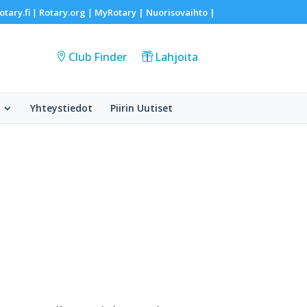
otary.fi
Rotary.org
MyRotary |
Nuorisovaihto
|
|
|
Club Finder
Lahjoita
Yhteystiedot
Piirin Uutiset