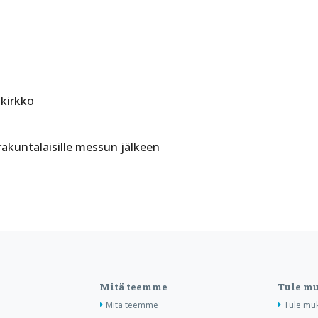
 kirkko
rakuntalaisille messun jälkeen
Mitä teemme
Tule m
Mitä teemme
Tule mu