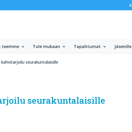
R
ä teemme
Tule mukaan
Tapahtumat
Jäsenille
ahvitarjoilu seurakuntalaisille
joilu seurakuntalaisille