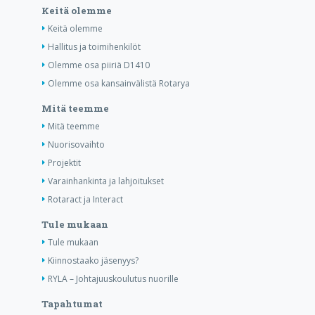
Keitä olemme
Keitä olemme
Hallitus ja toimihenkilöt
Olemme osa piiriä D1410
Olemme osa kansainvälistä Rotarya
Mitä teemme
Mitä teemme
Nuorisovaihto
Projektit
Varainhankinta ja lahjoitukset
Rotaract ja Interact
Tule mukaan
Tule mukaan
Kiinnostaako jäsenyys?
RYLA – Johtajuuskoulutus nuorille
Tapahtumat