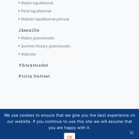
Klubin tapahtumat
Piirin tapahtumat
Klubien tapahtumat piirissä
Jäsenille
Klubin jäsensivusto
Suomen Rotary jäsensivusto
Videoita
Yhteystiedot
Piirin Uutiset
We use cookies to ensure that we give you the best experience on
Copyright © Suomen Rotarypalvelu ry 2026 |
our website. If you continue to use this site we will assume that
Jäsentietojärjestelmän tietosuojaseloste
|
Henkilötietojen
you are happy with it.
käsittely Rotarytoiminnassa
OK