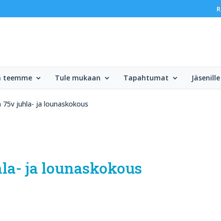
R
ä teemme
Tule mukaan
Tapahtumat
Jäsenille
75v juhla- ja lounaskokous
la- ja lounaskokous