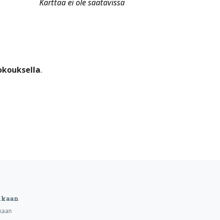
Karttaa ei ole saatavissa
okouksella
.
ukaan
kaan