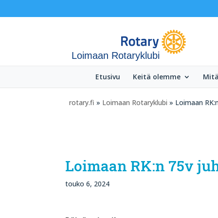
Loimaan Rotaryklubi
Etusivu
Keitä olemme
Mit
rotary.fi
»
Loimaan Rotaryklubi
» Loimaan RK:n 
Loimaan RK:n 75v juh
touko 6, 2024