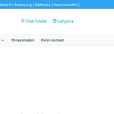
otary.fi
Rotary.org
MyRotary |
Nuorisovaihto
|
|
|
Club Finder
Lahjoita
Yhteystiedot
Piirin Uutiset