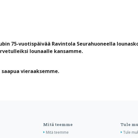
klubin 75-vuotispäivää Ravintola Seurahuoneella lounask
vetulleiksi lounaalle kansamme.
ut saapua vieraaksemme.
Mitä teemme
Tule m
Mitä teemme
Tule mu