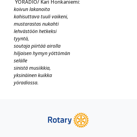
YÖRADIO/ Kari Honkaniemi:
koivun lakanoita
kahisuttava tuuli vaikeni,
mustarastas nukahti
lehvästöön hetkeksi
tyyntä,
soutaja piirtää airolla
hiljaisen hymyn yöttömän
selälle
sinistä musiikkia,
yksinäinen kuikka
yöradiossa.