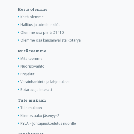
Keitä olemme
Keitä olemme
Hallitus ja toimihenkilöt
Olemme osa piiriä D1410
Olemme osa kansainvälistä Rotarya
Mitä teemme
Mitä teemme
Nuorisovaihto
Projektit
Varainhankinta ja lahjoitukset
Rotaract ja Interact
Tule mukaan
Tule mukaan
Kiinnostaako jäsenyys?
RYLA – Johtajuuskoulutus nuorille