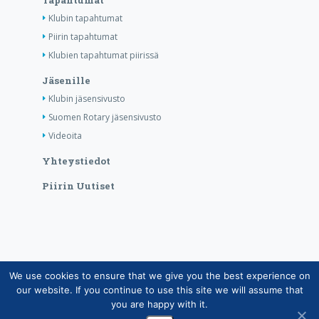
Tapahtumat
Klubin tapahtumat
Piirin tapahtumat
Klubien tapahtumat piirissä
Jäsenille
Klubin jäsensivusto
Suomen Rotary jäsensivusto
Videoita
Yhteystiedot
Piirin Uutiset
We use cookies to ensure that we give you the best experience on
Copyright © Suomen Rotarypalvelu ry 2026 |
our website. If you continue to use this site we will assume that
Jäsentietojärjestelmän tietosuojaseloste
|
Henkilötietojen
you are happy with it.
käsittely Rotarytoiminnassa