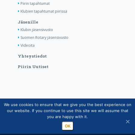
Piirin tapahtumat
Klubien tapahtumat piirissä
Jäsenille
Klubin jäsensivusto
Suomen Rotary jäsensivusto
Videoita
Yhteystiedot
Piirin Uutiset
We use cookies to ensure that we give you the best experience on
Copyright © Suomen Rotarypalvelu ry 2026 |
our website. If you continue to use this site we will assume that
Jäsentietojärjestelmän tietosuojaseloste
|
Henkilötietojen
you are happy with it.
käsittely Rotarytoiminnassa
OK