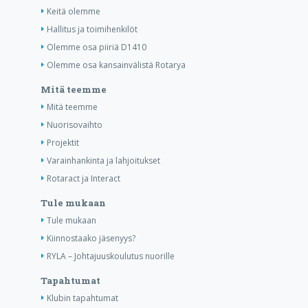
Keitä olemme
Hallitus ja toimihenkilöt
Olemme osa piiriä D1410
Olemme osa kansainvälistä Rotarya
Mitä teemme
Mitä teemme
Nuorisovaihto
Projektit
Varainhankinta ja lahjoitukset
Rotaract ja Interact
Tule mukaan
Tule mukaan
Kiinnostaako jäsenyys?
RYLA – Johtajuuskoulutus nuorille
Tapahtumat
Klubin tapahtumat