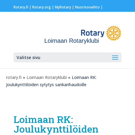
Rotary.fi
|
Rotary.org
|
MyRotary |
Nuorisovaihto
|
Loimaan Rotaryklubi
Valitse sivu
rotary.fi
»
Loimaan Rotaryklubi
» Loimaan RK:
Joulukynttilöiden sytytys sankarihaudoille
Loimaan RK:
Joulukynttilöiden