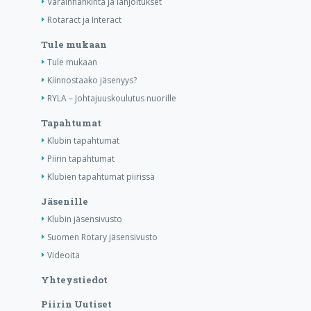
Varainhankinta ja lahjoitukset
Rotaract ja Interact
Tule mukaan
Tule mukaan
Kiinnostaako jäsenyys?
RYLA – Johtajuuskoulutus nuorille
Tapahtumat
Klubin tapahtumat
Piirin tapahtumat
Klubien tapahtumat piirissä
Jäsenille
Klubin jäsensivusto
Suomen Rotary jäsensivusto
Videoita
Yhteystiedot
Piirin Uutiset