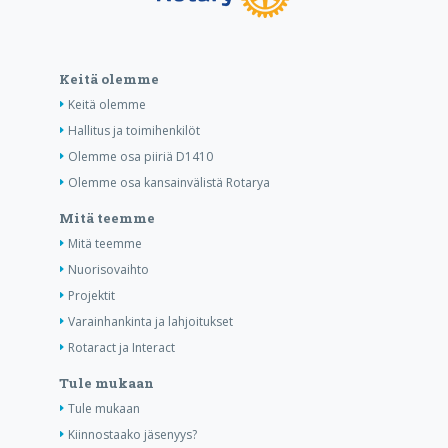
Keitä olemme
Keitä olemme
Hallitus ja toimihenkilöt
Olemme osa piiriä D1410
Olemme osa kansainvälistä Rotarya
Mitä teemme
Mitä teemme
Nuorisovaihto
Projektit
Varainhankinta ja lahjoitukset
Rotaract ja Interact
Tule mukaan
Tule mukaan
Kiinnostaako jäsenyys?