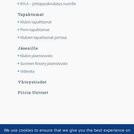
RYLA – Johtajuuskoulutus nuorille
Tapahtumat
Klubin tapahtumat
Piirin tapahtumat
Klubien tapahtumat piirissä
Jäsenille
Klubin jäsensivusto
Suomen Rotary jäsensivusto
Videoita
Yhteystiedot
Piirin Uutiset
We use cookies to ensure that we give you the best experience on
Copyright © Suomen Rotarypalvelu ry 2026 |