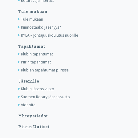
Rotaract ja Interact
Tule mukaan
Tule mukaan
Kiinnostaako jäsenyys?
RYLA – Johtajuuskoulutus nuorille
Tapahtumat
Klubin tapahtumat
Piirin tapahtumat
Klubien tapahtumat piirissä
Jäsenille
Klubin jäsensivusto
Suomen Rotary jäsensivusto
Videoita
Yhteystiedot
Piirin Uutiset