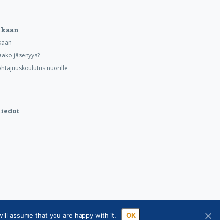
ukaan
kaan
aako jäsenyys?
ohtajuuskoulutus nuorille
iedot
ill assume that you are happy with it.
OK
sa