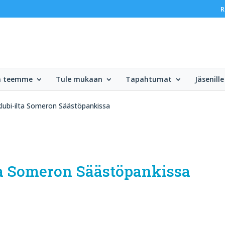
R
ä teemme
Tule mukaan
Tapahtumat
Jäsenille
lubi-ilta Someron Säästöpankissa
ta Someron Säästöpankissa