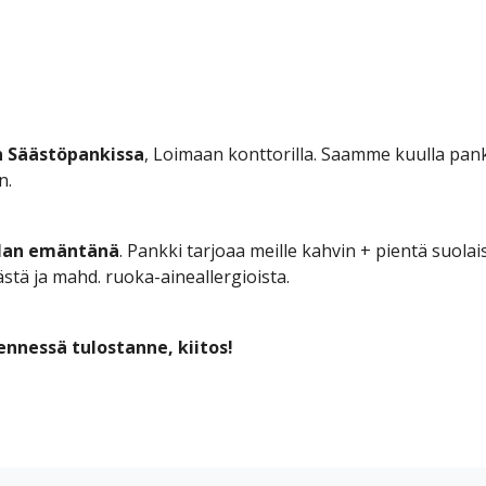
 Säästöpankissa
, Loimaan konttorilla. Saamme kuulla pank
n.
illan emäntänä
. Pankki tarjoaa meille kahvin + pientä suol
stä ja mahd. ruoka-aineallergioista.
ennessä tulostanne, kiitos!