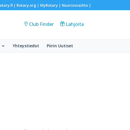
otary.fi
Rotary.org
MyRotary |
Nuorisovaihto
|
|
|
Club Finder
Lahjoita
Yhteystiedot
Piirin Uutiset