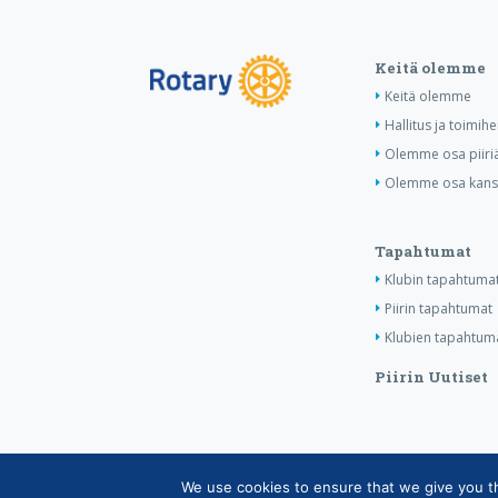
Keitä olemme
Keitä olemme
Hallitus ja toimihe
Olemme osa piiri
Olemme osa kansa
Tapahtumat
Klubin tapahtuma
Piirin tapahtumat
Klubien tapahtuma
Piirin Uutiset
We use cookies to ensure that we give you the
Copyright © Suomen Rotarypalvelu ry 2026 |
Jäsen