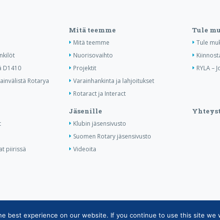
Mitä teemme
Tule m
Mitä teemme
Tule mu
nkilöt
Nuorisovaihto
Kiinnost
ä D1410
Projektit
RYLA – J
invälistä Rotarya
Varainhankinta ja lahjoitukset
Rotaract ja Interact
Jäsenille
Yhteyst
t
Klubin jäsensivusto
Suomen Rotary jäsensivusto
t piirissä
Videoita
 best experience on our website. If you continue to use this site we w
tietojärjestelmän tietosuojaseloste
|
Henkilötietojen käsittely Rotarytoiminnas