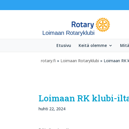
Loimaan Rotaryklubi
Etusivu
Keitä olemme
Mit
rotary.fi
»
Loimaan Rotaryklubi
» Loimaan RK k
Loimaan RK klubi-il
huhti 22, 2024