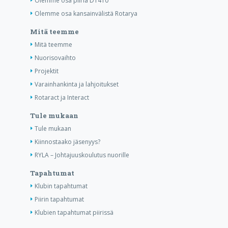
Olemme osa piiriä D1410
Olemme osa kansainvälistä Rotarya
Mitä teemme
Mitä teemme
Nuorisovaihto
Projektit
Varainhankinta ja lahjoitukset
Rotaract ja Interact
Tule mukaan
Tule mukaan
Kiinnostaako jäsenyys?
RYLA – Johtajuuskoulutus nuorille
Tapahtumat
Klubin tapahtumat
Piirin tapahtumat
Klubien tapahtumat piirissä