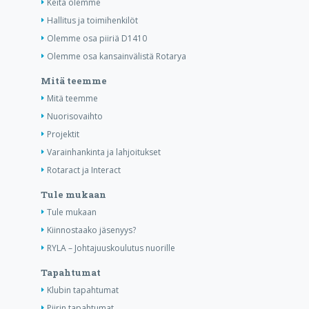
Keitä olemme
Hallitus ja toimihenkilöt
Olemme osa piiriä D1410
Olemme osa kansainvälistä Rotarya
Mitä teemme
Mitä teemme
Nuorisovaihto
Projektit
Varainhankinta ja lahjoitukset
Rotaract ja Interact
Tule mukaan
Tule mukaan
Kiinnostaako jäsenyys?
RYLA – Johtajuuskoulutus nuorille
Tapahtumat
Klubin tapahtumat
Piirin tapahtumat