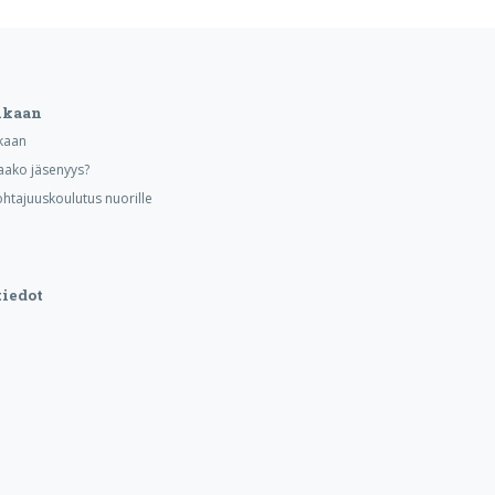
ukaan
kaan
aako jäsenyys?
ohtajuuskoulutus nuorille
iedot