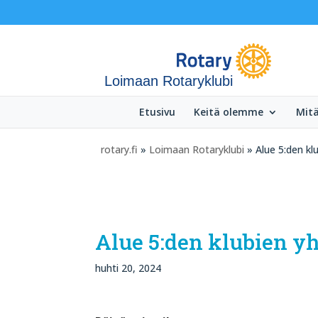
Loimaan Rotaryklubi
Etusivu
Keitä olemme
Mit
rotary.fi
»
Loimaan Rotaryklubi
» Alue 5:den kl
Alue 5:den klubien y
huhti 20, 2024