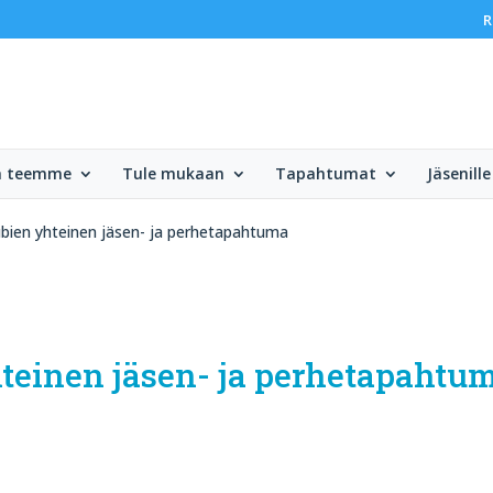
R
ä teemme
Tule mukaan
Tapahtumat
Jäsenille
ubien yhteinen jäsen- ja perhetapahtuma
hteinen jäsen- ja perhetapahtu