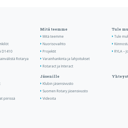
Mitä teemme
Tule m
Mitä teemme
Tule mu
nkilöt
Nuorisovaihto
Kiinnost
ä D1410
Projektit
RYLA – J
invälistä Rotarya
Varainhankinta ja lahjoitukset
Rotaract ja Interact
Jäsenille
Yhteyst
t
Klubin jäsensivusto
Suomen Rotary jäsensivusto
t piirissä
Videoita