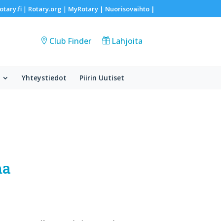
otary.fi
Rotary.org
MyRotary |
Nuorisovaihto
|
|
|
Club Finder
Lahjoita
Yhteystiedot
Piirin Uutiset
ma