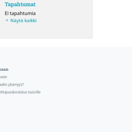
Tapahtumat
Ei tapahtumia
Näytä kaikki
kaan
kaan
aako jäsenyys?
ohtajuuskoulutus nuorille