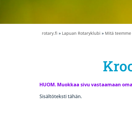
rotary.fi
»
Lapuan Rotaryklubi
»
Mitä teemme
Kro
HUOM. Muokkaa sivu vastaamaan oman 
Sisältöteksti tähän.