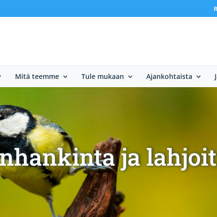
R
Mitä teemme
Tule mukaan
Ajankohtaista
nhankinta ja lahjoi