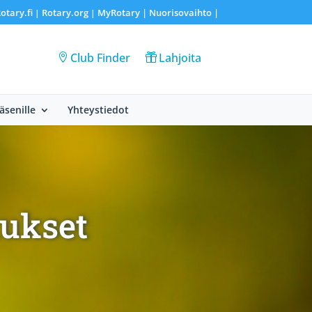
otary.fi
Rotary.org
MyRotary |
Nuorisovaihto
|
|
|
Club Finder
Lahjoita
Jäsenille
Yhteystiedot
tukset