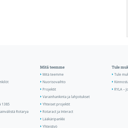
Mitä teemme
Tule mu
Mitä teemme
Tule mu
nkilöt
Nuorisovaihto
Kiinnost
Projektit
RYLA – J
Varainhankinta ja lahjoitukset
ä 1385
Yhteiset projektit
invälistä Rotarya
Rotaract ja Interact
Lääkäripankki
Yhteistyö