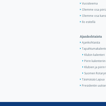
Vuositeema
Olemme osa piiri
Olemme osa kansa
Ilo esitellä
Ajankohtaista
Ajankohtaista
Tapahtumakalente
Klubin kalenteri
Piirin kalenteriin
Klubien ja piiri
Suomen Rotaryn 
Täsmäsää Lapua
Presidentin uutise