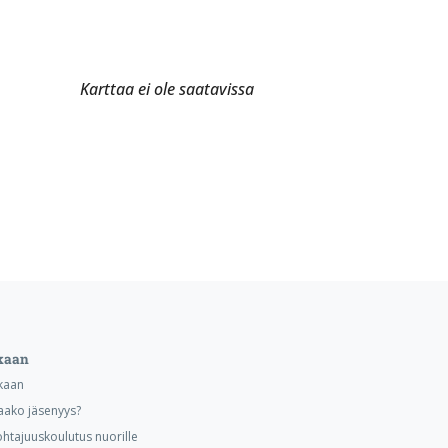
Karttaa ei ole saatavissa
kaan
kaan
aako jäsenyys?
ohtajuuskoulutus nuorille