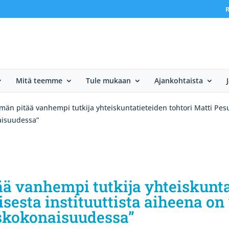
R
Mitä teemme
Tule mukaan
Ajankohtaista
män pitää vanhempi tutkija yhteiskuntatieteiden tohtori Matti Pesu 
aisuudessa”
ä vanhempi tutkija yhteiskunta
tisesta instituuttista aiheena 
skokonaisuudessa”