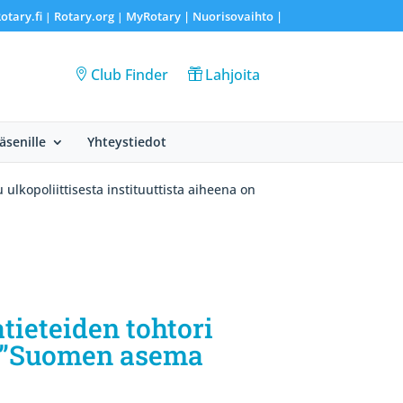
otary.fi
Rotary.org
MyRotary |
Nuorisovaihto
|
|
|
Club Finder
Lahjoita
Jäsenille
Yhteystiedot
ulkopoliittisesta instituuttista aiheena on
tieteiden tohtori
on ”Suomen asema