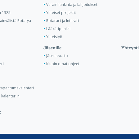
Varainhankinta ja lahjoitukset
ä 1385
Yhteiset projektit
invälistä Rotarya
Rotaract ja Interact
Lääkäripankki
Yhteistyö
Jäsenille
Yhteysti
Jäsensivusto
ri
Klubin omat ohjeet
n tapahtumakalenteri
kalenteriin
t