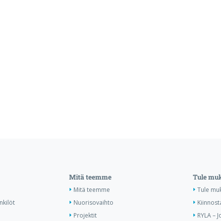
Mitä teemme
Tule mu
Mitä teemme
Tule mu
nkilöt
Nuorisovaihto
Kiinnost
Projektit
RYLA – J