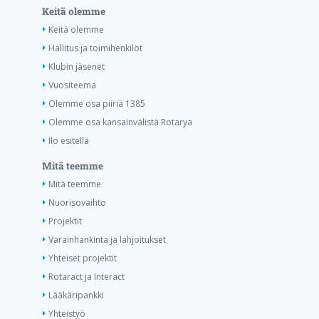
Keitä olemme
Keitä olemme
Hallitus ja toimihenkilöt
Klubin jäsenet
Vuositeema
Olemme osa piiriä 1385
Olemme osa kansainvälistä Rotarya
Ilo esitellä
Mitä teemme
Mitä teemme
Nuorisovaihto
Projektit
Varainhankinta ja lahjoitukset
Yhteiset projektit
Rotaract ja Interact
Lääkäripankki
Yhteistyö