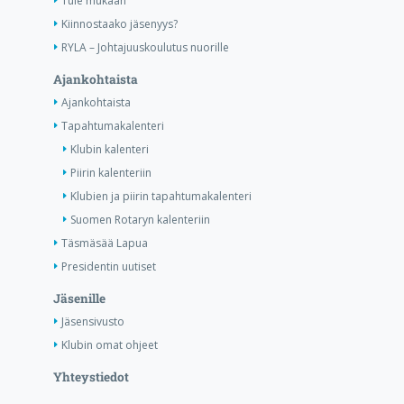
Tule mukaan
Kiinnostaako jäsenyys?
RYLA – Johtajuuskoulutus nuorille
Ajankohtaista
Ajankohtaista
Tapahtumakalenteri
Klubin kalenteri
Piirin kalenteriin
Klubien ja piirin tapahtumakalenteri
Suomen Rotaryn kalenteriin
Täsmäsää Lapua
Presidentin uutiset
Jäsenille
Jäsensivusto
Klubin omat ohjeet
Yhteystiedot