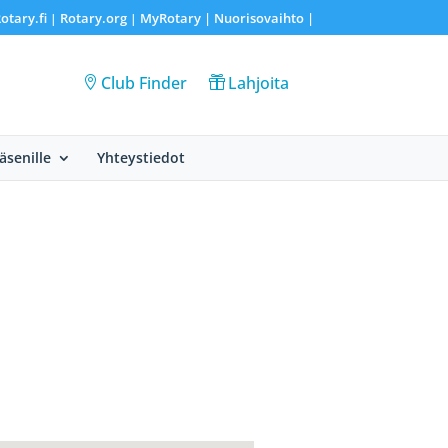
otary.fi
Rotary.org
MyRotary |
Nuorisovaihto
|
|
|
Club Finder
Lahjoita
Jäsenille
Yhteystiedot