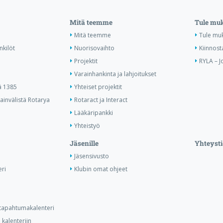
Mitä teemme
Tule mu
Mitä teemme
Tule mu
nkilöt
Nuorisovaihto
Kiinnost
Projektit
RYLA – J
Varainhankinta ja lahjoitukset
ä 1385
Yhteiset projektit
invälistä Rotarya
Rotaract ja Interact
Lääkäripankki
Yhteistyö
Jäsenille
Yhteysti
Jäsensivusto
ri
Klubin omat ohjeet
n tapahtumakalenteri
kalenteriin