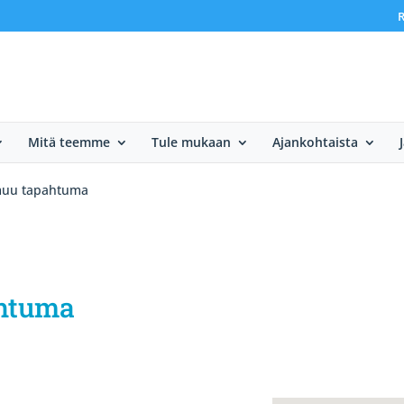
R
Mitä teemme
Tule mukaan
Ajankohtaista
muu tapahtuma
ahtuma