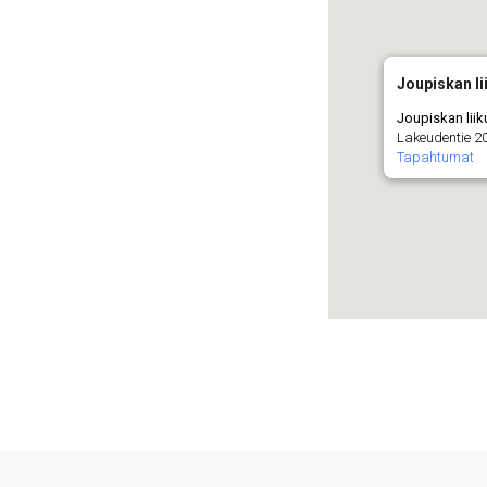
Joupiskan l
Joupiskan lii
Lakeudentie 20
Tapahtumat