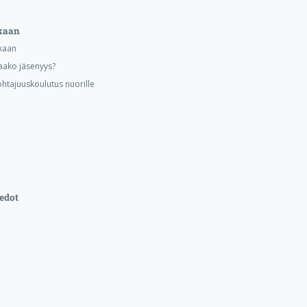
kaan
kaan
aako jäsenyys?
ohtajuuskoulutus nuorille
edot