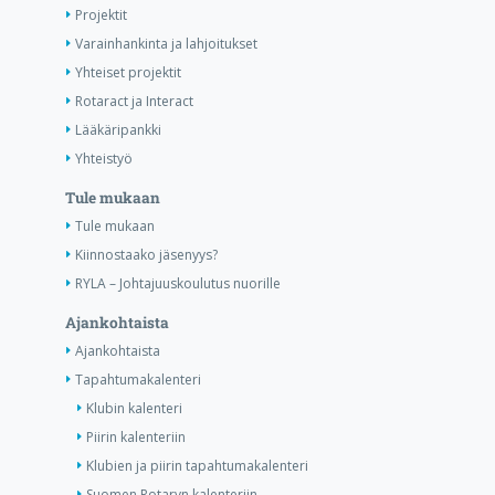
Projektit
Varainhankinta ja lahjoitukset
Yhteiset projektit
Rotaract ja Interact
Lääkäripankki
Yhteistyö
Tule mukaan
Tule mukaan
Kiinnostaako jäsenyys?
RYLA – Johtajuuskoulutus nuorille
Ajankohtaista
Ajankohtaista
Tapahtumakalenteri
Klubin kalenteri
Piirin kalenteriin
Klubien ja piirin tapahtumakalenteri
Suomen Rotaryn kalenteriin