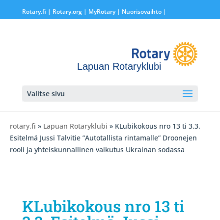
Rotary.fi
|
Rotary.org
|
MyRotary |
Nuorisovaihto
|
Lapuan Rotaryklubi
Valitse sivu
rotary.fi
»
Lapuan Rotaryklubi
» KLubikokous nro 13 ti 3.3.
Esitelmä Jussi Talvitie ”Autotallista rintamalle” Droonejen
rooli ja yhteiskunnallinen vaikutus Ukrainan sodassa
KLubikokous nro 13 ti