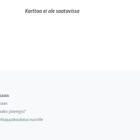
Karttaa ei ole saatavissa
kaan
kaan
aako jäsenyys?
ohtajuuskoulutus nuorille