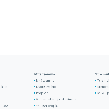
Mitä teemme
Tule mu
Mitä teemme
Tule mu
nkilöt
Nuorisovaihto
Kiinnost
Projektit
RYLA – J
Varainhankinta ja lahjoitukset
ä 1385
Yhteiset projektit