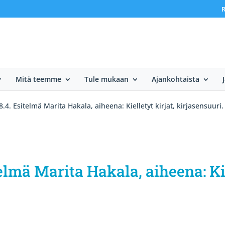
R
Mitä teemme
Tule mukaan
Ajankohtaista
4. Esitelmä Marita Hakala, aiheena: Kielletyt kirjat, kirjasensuuri.
lmä Marita Hakala, aiheena: Kie