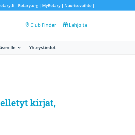
otary.fi
Rotary.org
MyRotary |
Nuorisovaihto
|
|
|
Club Finder
Lahjoita
Jäsenille
Yhteystiedot
lletyt kirjat,