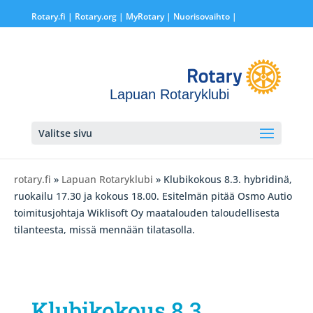
Rotary.fi
|
Rotary.org
|
MyRotary |
Nuorisovaihto
|
Lapuan Rotaryklubi
Valitse sivu
rotary.fi
»
Lapuan Rotaryklubi
» Klubikokous 8.3. hybridinä,
ruokailu 17.30 ja kokous 18.00. Esitelmän pitää Osmo Autio
toimitusjohtaja Wiklisoft Oy maatalouden taloudellisesta
tilanteesta, missä mennään tilatasolla.
Klubikokous 8.3.