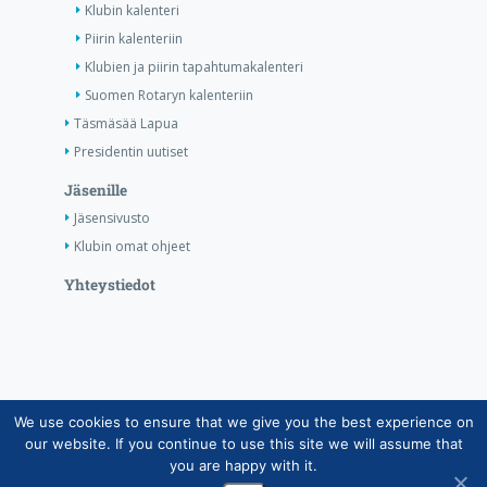
Klubin kalenteri
Piirin kalenteriin
Klubien ja piirin tapahtumakalenteri
Suomen Rotaryn kalenteriin
Täsmäsää Lapua
Presidentin uutiset
Jäsenille
Jäsensivusto
Klubin omat ohjeet
Yhteystiedot
We use cookies to ensure that we give you the best experience on
Copyright © Suomen Rotarypalvelu ry 2026 |
our website. If you continue to use this site we will assume that
Jäsentietojärjestelmän tietosuojaseloste
|
Henkilötietojen
you are happy with it.
käsittely Rotarytoiminnassa