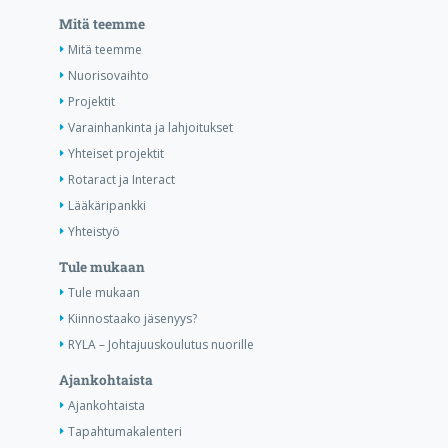
Mitä teemme
Mitä teemme
Nuorisovaihto
Projektit
Varainhankinta ja lahjoitukset
Yhteiset projektit
Rotaract ja Interact
Lääkäripankki
Yhteistyö
Tule mukaan
Tule mukaan
Kiinnostaako jäsenyys?
RYLA – Johtajuuskoulutus nuorille
Ajankohtaista
Ajankohtaista
Tapahtumakalenteri