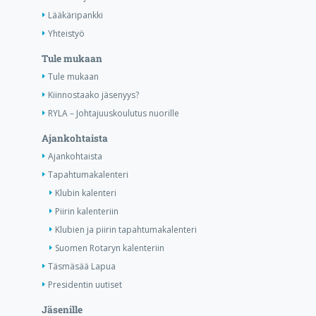
Lääkäripankki
Yhteistyö
Tule mukaan
Tule mukaan
Kiinnostaako jäsenyys?
RYLA – Johtajuuskoulutus nuorille
Ajankohtaista
Ajankohtaista
Tapahtumakalenteri
Klubin kalenteri
Piirin kalenteriin
Klubien ja piirin tapahtumakalenteri
Suomen Rotaryn kalenteriin
Täsmäsää Lapua
Presidentin uutiset
Jäsenille