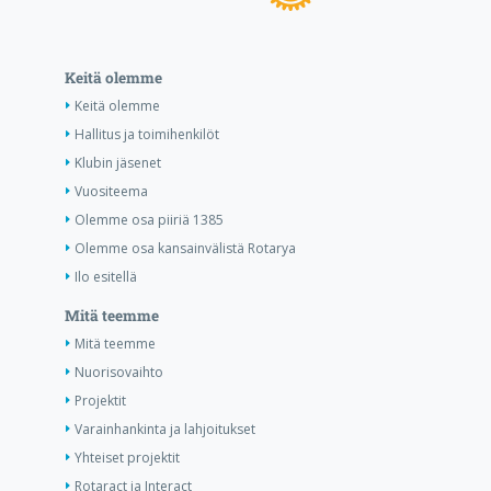
Keitä olemme
Keitä olemme
Hallitus ja toimihenkilöt
Klubin jäsenet
Vuositeema
Olemme osa piiriä 1385
Olemme osa kansainvälistä Rotarya
Ilo esitellä
Mitä teemme
Mitä teemme
Nuorisovaihto
Projektit
Varainhankinta ja lahjoitukset
Yhteiset projektit
Rotaract ja Interact