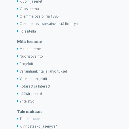
Klubin jäsenet
Vuositeema
Olemme osa piiriä 1385
Olemme osa kansainvälistä Rotarya
Ilo esitellä
Mitä teemme
Mitä teemme
Nuorisovaihto
Projektit
Varainhankinta ja lahjoitukset
Yhteiset projektit
Rotaract ja Interact
Lääkäripankki
Yhteistyö
Tule mukaan
Tule mukaan
Kiinnostaako jäsenyys?