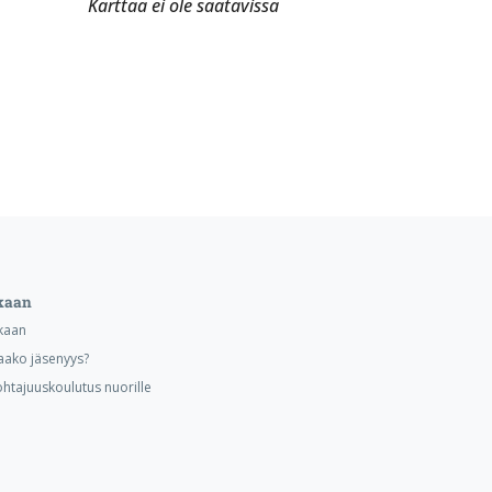
Karttaa ei ole saatavissa
kaan
kaan
aako jäsenyys?
ohtajuuskoulutus nuorille