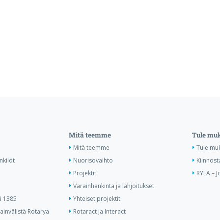
Mitä teemme
Tule mu
Mitä teemme
Tule mu
nkilöt
Nuorisovaihto
Kiinnost
Projektit
RYLA – J
Varainhankinta ja lahjoitukset
ä 1385
Yhteiset projektit
invälistä Rotarya
Rotaract ja Interact