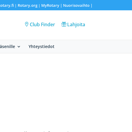
otary.fi
Rotary.org
MyRotary |
Nuorisovaihto
|
|
|
Club Finder
Lahjoita
Jäsenille
Yhteystiedot