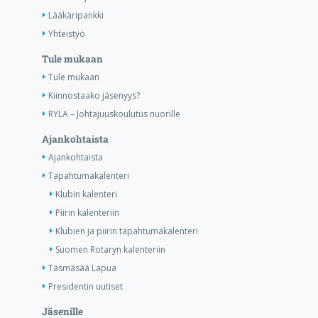
Lääkäripankki
Yhteistyö
Tule mukaan
Tule mukaan
Kiinnostaako jäsenyys?
RYLA – Johtajuuskoulutus nuorille
Ajankohtaista
Ajankohtaista
Tapahtumakalenteri
Klubin kalenteri
Piirin kalenteriin
Klubien ja piirin tapahtumakalenteri
Suomen Rotaryn kalenteriin
Täsmäsää Lapua
Presidentin uutiset
Jäsenille