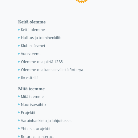
Keitä olemme
Keitä olemme
Hallitus ja toimihenkilöt
Klubin jäsenet
Vuositeema
Olemme osa piiriä 1385
Olemme osa kansainvälistä Rotarya
Ilo esitellä
Mitä teemme
Mitä teemme
Nuorisovaihto
Projektit
Varainhankinta ja lahjoitukset
Yhteiset projektit
Rotaract ja Interact